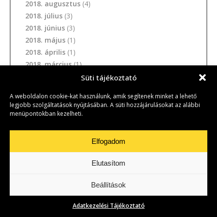
2018. augusztus
(4)
2018. július
(3)
2018. június
(3)
2018. május
(1)
2018. április
(1)
2018. március
(1)
2018. február
(3)
Süti tájékoztató
2018. január
(3)
A weboldalon cookie-kat használunk, amik segítenek minket a lehető
2017. december
(1)
legjobb szolgáltatások nyújtásában. A süti hozzájárulásokat az alábbi
2017. november
(1)
menüpontokban kezelheti.
2017. október
(4)
2017. szeptember
(1)
Elfogadom
2017. augusztus
(3)
2017. július
(1)
Elutasítom
2017. június
(1)
Beállítások
2017. április
(2)
2017. február
(1)
Adatkezelési Tájékoztató
2017. január
(2)