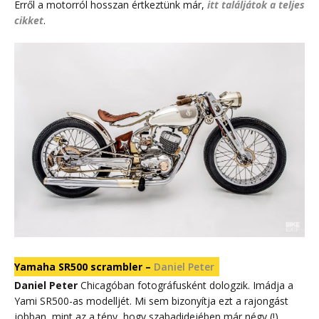
Erről a motorról hosszan értkeztünk már,
itt találjátok a teljes
cikket
.
Yamaha SR500 scrambler –
Daniel Peter
Daniel Peter
Chicagóban fotográfusként dologzik. Imádja a
Yami SR500-as modelljét. Mi sem bizonyítja ezt a rajongást
jobban, mint az a tény, hogy szabadidejében már négy (!)