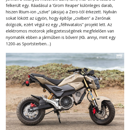
felkerült egy. Ráadásul a ’Grom Reaper’ különleges darab,
hiszen lítium-ion „szíve” (aksija) a Zero-tól érkezett. Nyilván
sokat lökött az ügyön, hogy építője „civilben” a Zerónak
dolgozik, ezért végül ez egy „félhivatalos” projekt lett. Az
elektromos motorok jellegzetességének megfelelően van
nyomaték ebben a járműben is bőven! (Kb. annyi, mint egy
1200-as Sportsterben…)