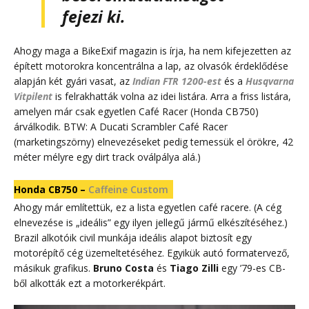
fejezi ki.
Ahogy maga a BikeExif magazin is írja, ha nem kifejezetten az
épített motorokra koncentrálna a lap, az olvasók érdeklődése
alapján két gyári vasat, az
Indian FTR 1200-est
és a
Husqvarna
Vitpilent
is felrakhatták volna az idei listára. Arra a friss listára,
amelyen már csak egyetlen Café Racer (Honda CB750)
árválkodik. BTW: A Ducati Scrambler Café Racer
(marketingszörny) elnevezéseket pedig temessük el örökre, 42
méter mélyre egy dirt track oválpálya alá.)
Honda CB750 –
Caffeine Custom
Ahogy már említettük, ez a lista egyetlen café racere. (A cég
elnevezése is „ideális” egy ilyen jellegű jármű elkészítéséhez.)
Brazil alkotóik civil munkája ideális alapot biztosít egy
motorépítő cég üzemeltetéséhez. Egyikük autó formatervező,
másikuk grafikus.
Bruno Costa
és
Tiago Zilli
egy ’79-es CB-
ből alkották ezt a motorkerékpárt.