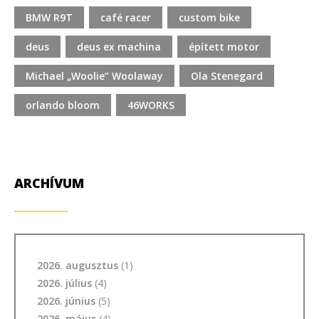
BMW R9T
café racer
custom bike
deus
deus ex machina
épített motor
Michael „Woolie” Woolaway
Ola Stenegard
orlando bloom
46WORKS
ARCHÍVUM
2026. augusztus
(1)
2026. július
(4)
2026. június
(5)
2026. május
(4)