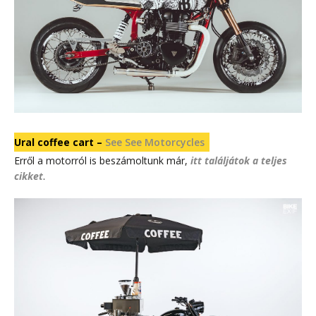
Ural coffee cart –
See See Motorcycles
Erről a motorról is beszámoltunk már,
itt találjátok a teljes
cikket
.