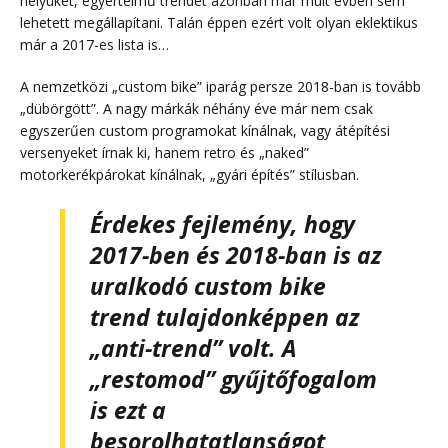
helyüket, egyértelmű trendet azonban már múlt évben sem
lehetett megállapítani. Talán éppen ezért volt olyan eklektikus
már a 2017-es lista is…
A nemzetközi „custom bike” iparág persze 2018-ban is tovább
„dübörgött”. A nagy márkák néhány éve már nem csak
egyszerűen custom programokat kínálnak, vagy átépítési
versenyeket írnak ki, hanem retro és „naked”
motorkerékpárokat kínálnak, „gyári építés” stílusban.
Érdekes fejlemény, hogy
2017-ben és 2018-ban is az
uralkodó custom bike
trend tulajdonképpen az
„anti-trend” volt. A
„restomod” gyűjtőfogalom
is ezt a
besorolhatatlanságot