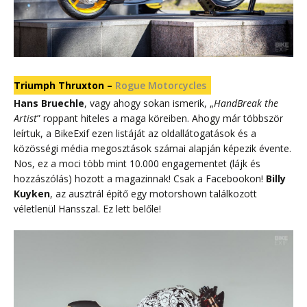
Triumph Thruxton –
Rogue Motorcycles
Hans Bruechle
, vagy ahogy sokan ismerik, „
HandBreak the
Artist
” roppant hiteles a maga köreiben. Ahogy már többször
leírtuk, a BikeExif ezen listáját az oldallátogatások és a
közösségi média megosztások számai alapján képezik évente.
Nos, ez a moci több mint 10.000 engagementet (lájk és
hozzászólás) hozott a magazinnak! Csak a Facebookon!
Billy
Kuyken
, az ausztrál építő egy motorshown találkozott
véletlenül Hansszal. Ez lett belőle!