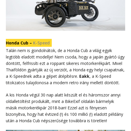
Honda Cub –
K-Speed
Talán nem is gondolnátok, de a Honda Cub a világ egyik
legtöbb eladott modellje! Nem csoda, hogy a japán gyártó úgy
döntött, felfrissíti ezt a roppant sikeres motorkerékpárt. Mivel
Thaiföldön gyártják az új verziót, a Honda egy helyi csapatnak,
a K-Speednek adta a gépet átépítésre.
Eakk
, a K-Speed
titokzatos tulajdonosa a modern retro irány mellett döntött.
A kis Honda végül 30 nap alatt készült el és háromszor annyi
oldalletöltést produkált, mint a BikeExif oldalán bármelyik
másik motorkerékpár 2018-ban! Ezzel azt is fényesen
bizonyítva, hogy hat évtized (!) és 100 millió (!) eladott példány
után a Honda Cub népszerűsége továbbra is töretlen!