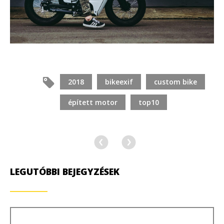
2018
bikeexif
custom bike
épített motor
top10
LEGUTÓBBI BEJEGYZÉSEK