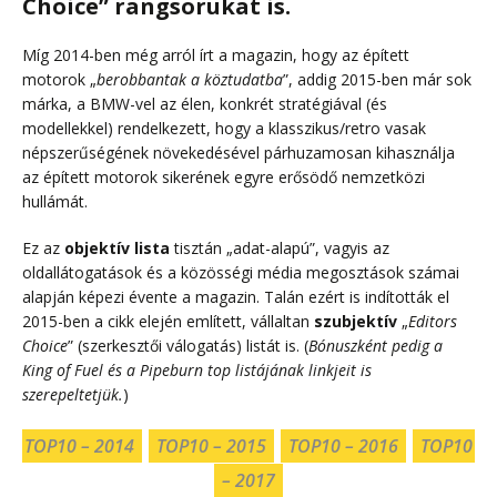
Choice” rangsorukat is.
Míg 2014-ben még arról írt a magazin, hogy az épített
motorok „
berobbantak a köztudatba
”, addig 2015-ben már sok
márka, a BMW-vel az élen, konkrét stratégiával (és
modellekkel) rendelkezett, hogy a klasszikus/retro vasak
népszerűségének növekedésével párhuzamosan kihasználja
az épített motorok sikerének egyre erősödő nemzetközi
hullámát.
Ez az
objektív lista
tisztán „adat-alapú”, vagyis az
oldallátogatások és a közösségi média megosztások számai
alapján képezi évente a magazin. Talán ezért is indították el
2015-ben a cikk elején említett, vállaltan
szubjektív
„
Editors
Choice
” (szerkesztői válogatás) listát is. (
Bónuszként pedig a
King of Fuel és a Pipeburn top listájának linkjeit is
szerepeltetjük.
)
TOP10 – 2014
TOP10 – 2015
TOP10 – 2016
TOP10
– 2017