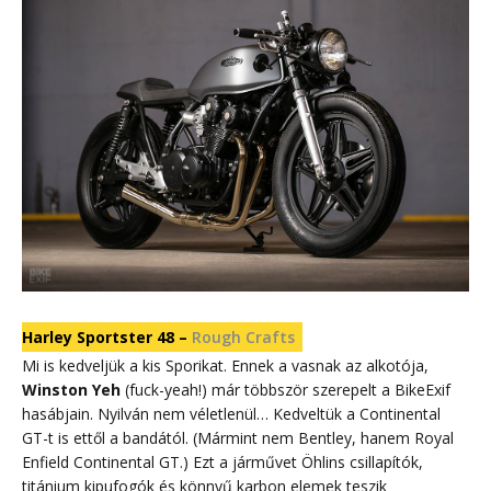
Harley Sportster 48 –
Rough Crafts
Mi is kedveljük a kis Sporikat. Ennek a vasnak az alkotója,
Winston Yeh
(fuck-yeah!) már többször szerepelt a BikeExif
hasábjain. Nyilván nem véletlenül… Kedveltük a Continental
GT-t is ettől a bandától. (Mármint nem Bentley, hanem Royal
Enfield Continental GT.) Ezt a járművet Öhlins csillapítók,
titánium kipufogók és könnyű karbon elemek teszik