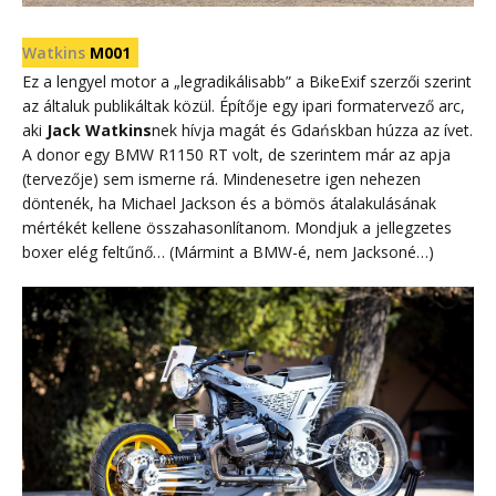
Watkins
M001
Ez a lengyel motor a „legradikálisabb” a BikeExif szerzői szerint
az általuk publikáltak közül. Építője egy ipari formatervező arc,
aki
Jack Watkins
nek hívja magát és Gdańskban húzza az ívet.
A donor egy BMW R1150 RT volt, de szerintem már az apja
(tervezője) sem ismerne rá. Mindenesetre igen nehezen
döntenék, ha Michael Jackson és a bömös átalakulásának
mértékét kellene összahasonlítanom. Mondjuk a jellegzetes
boxer elég feltűnő… (Mármint a BMW-é, nem Jacksoné…)