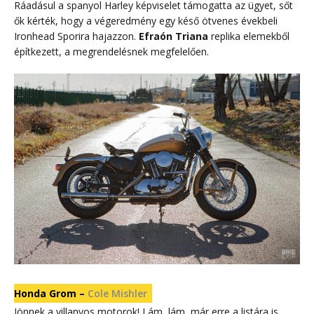
Ráadásul a spanyol Harley képviselet támogatta az ügyet, sőt
ők kérték, hogy a végeredmény egy késő ötvenes évekbeli
Ironhead Sporira hajazzon.
Efraón Triana
replika elemekből
építkezett, a megrendelésnek megfelelően.
Honda Grom –
Cole Mishler
Jönnek a villanyos motorok! Lám, lám, már erre a listára is