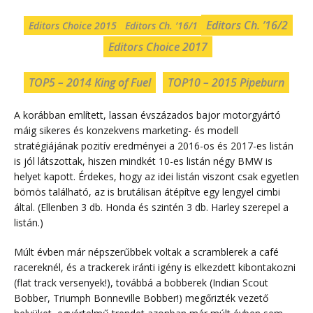
Editors Ch. ’16/2
Editors Choice 2015
Editors Ch. ’16/1
Editors Choice 2017
TOP5 – 2014 King of Fuel
TOP10 – 2015 Pipeburn
A korábban említett, lassan évszázados bajor motorgyártó
máig sikeres és konzekvens marketing- és modell
stratégiájának pozitív eredményei a 2016-os és 2017-es listán
is jól látszottak, hiszen mindkét 10-es listán négy BMW is
helyet kapott. Érdekes, hogy az idei listán viszont csak egyetlen
bömös található, az is brutálisan átépítve egy lengyel cimbi
által. (Ellenben 3 db. Honda és szintén 3 db. Harley szerepel a
listán.)
Múlt évben már népszerűbbek voltak a scramblerek a café
racereknél, és a trackerek iránti igény is elkezdett kibontakozni
(flat track versenyek!), továbbá a bobberek (Indian Scout
Bobber, Triumph Bonneville Bobber!) megőrizték vezető