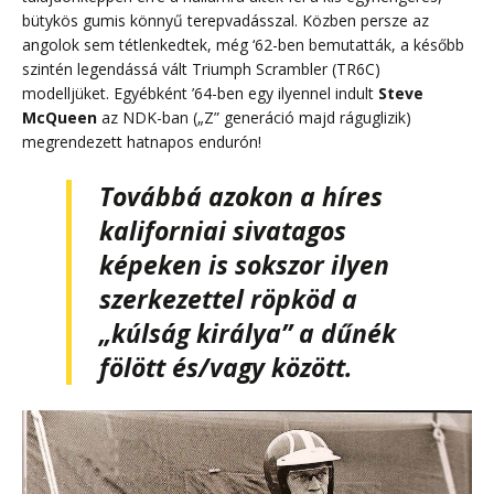
bütykös gumis könnyű terepvadásszal. Közben persze az
angolok sem tétlenkedtek, még ‘62-ben bemutatták, a később
szintén legendássá vált Triumph Scrambler (TR6C)
modelljüket. Egyébként ’64-ben egy ilyennel indult
Steve
McQueen
az NDK-ban („Z” generáció majd ráguglizik)
megrendezett hatnapos endurón!
Továbbá azokon a híres
kaliforniai sivatagos
képeken is sokszor ilyen
szerkezettel röpköd a
„kúlság királya” a dűnék
fölött és/vagy között.