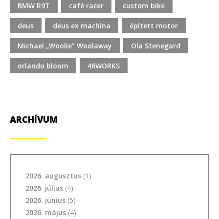
BMW R9T
café racer
custom bike
deus
deus ex machina
épített motor
Michael „Woolie” Woolaway
Ola Stenegard
orlando bloom
46WORKS
ARCHÍVUM
2026. augusztus
(1)
2026. július
(4)
2026. június
(5)
2026. május
(4)