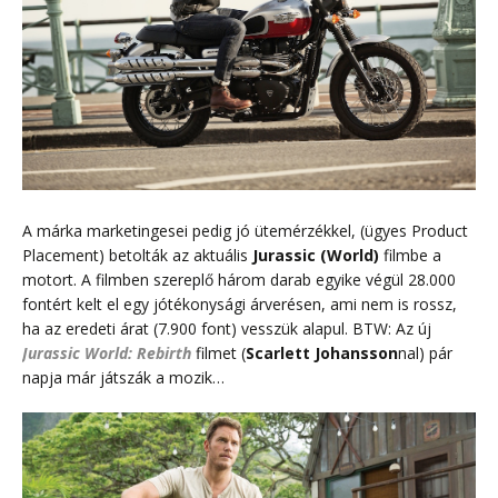
A márka marketingesei pedig jó ütemérzékkel, (ügyes Product
Placement) betolták az aktuális
Jurassic (World)
filmbe a
motort. A filmben szereplő három darab egyike végül 28.000
fontért kelt el egy jótékonysági árverésen, ami nem is rossz,
ha az eredeti árat (7.900 font) vesszük alapul. BTW: Az új
Jurassic World: Rebirth
filmet (
Scarlett Johansson
nal) pár
napja már játszák a mozik…