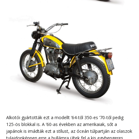
Alkotói gyártották ezt a modellt ’64-től 350-es ’70-től pedig
125-ös blokkal is. A ’60-as években az amerikaiak, sőt a
japánok is imádták ezt a stílust, az óceán túlpartján az olaszok
tulajdonképpen erre a hullámra ültek fel a kis egyhengeres,