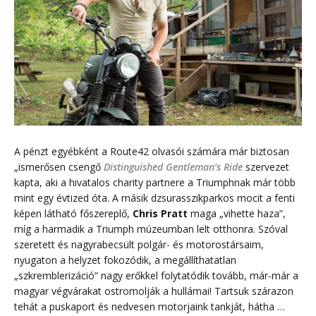
A pénzt egyébként a Route42 olvasói számára már biztosan
„ismerősen csengő
Distinguished Gentleman’s Ride
szervezet
kapta, aki a hivatalos charity partnere a Triumphnak már több
mint egy évtized óta. A másik dzsurasszikparkos mocit a fenti
képen látható főszereplő,
Chris Pratt
maga „vihette haza”,
míg a harmadik a Triumph múzeumban lelt otthonra. Szóval
szeretett és nagyrabecsült polgár- és motorostársaim,
nyugaton a helyzet fokozódik, a megállíthatatlan
„szkremblerizáció” nagy erőkkel folytatódik tovább, már-már a
magyar végvárakat ostromolják a hullámai! Tartsuk szárazon
tehát a puskaport és nedvesen motorjaink tankját, hátha …