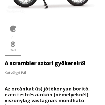
JÚL
8
2025
A scrambler sztori gyökereiről
Kutvölgyi Pál
Az orcánkat (is) jótékonyan borító,
ezen testrészünkön (némelyeknél)
viszonylag vastagnak mondható