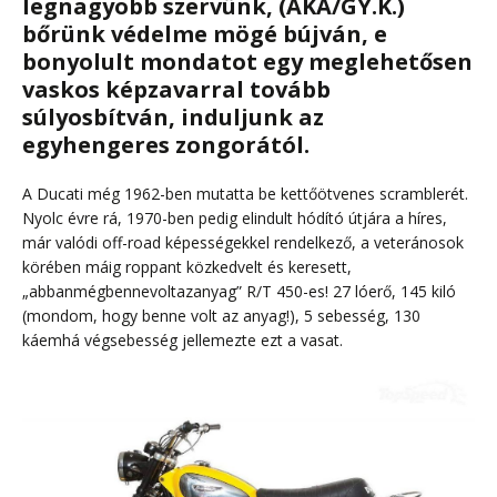
legnagyobb szervünk, (AKA/GY.K.)
bőrünk védelme mögé bújván, e
bonyolult mondatot egy meglehetősen
vaskos képzavarral tovább
súlyosbítván, induljunk az
egyhengeres zongorától.
A Ducati még 1962-ben mutatta be kettőötvenes scramblerét.
Nyolc évre rá, 1970-ben pedig elindult hódító útjára a híres,
már valódi off-road képességekkel rendelkező, a veteránosok
körében máig roppant közkedvelt és keresett,
„abbanmégbennevoltazanyag” R/T 450-es! 27 lóerő, 145 kiló
(mondom, hogy benne volt az anyag!), 5 sebesség, 130
káemhá végsebesség jellemezte ezt a vasat.