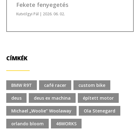
Fekete fenyegetés
Kutvölgyi Pál
| 2026. 06. 02.
CÍMKÉK
BMW R9T
café racer
custom bike
deus
deus ex machina
épített motor
Michael „Woolie” Woolaway
Ola Stenegard
orlando bloom
46WORKS