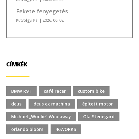
Fekete fenyegetés
Kutvölgyi Pál
| 2026. 06. 02.
CÍMKÉK
BMW R9T
café racer
custom bike
deus
deus ex machina
épített motor
Michael „Woolie” Woolaway
Ola Stenegard
orlando bloom
46WORKS