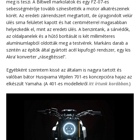
meg is teszi. A Biltwell markolatok és egy FZ-07-es
sebességmérője tovább színesítették a motor alkatrészeinek
körét. Az eredeti zárrendszert megtartott, de újragondolt velúr
ülés sima felületet kapott és hat centiméterrel magasabban
helyezkedik el, mint az eredeti ülés. A benzintank, a sárvédők,
az oldalpanelek és a hűtő borítását is két milliméteres
alumíniumlapból oldották meg a testvérek. Markáns darab a
szintén az építők által gyártott acél kipufogó rendszer, egy kis
Akra’ konverter „rásegítéssel”.
Egyébként szerintem kissé az általam is nagyra tartott és
valóban bátor Husqvarna Vitpilen 701-es koncepcióra hajaz az
elkészült Yamaha. (A 401-es modellekről
itt írtunk korábban
.)