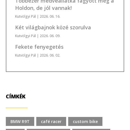
Többezer medveállatka fagyott meg a
Holdon, de jól vannak!
Kutvölgyi Pál
| 2026. 06. 16.
Két világbajnok közé szorulva
Kutvölgyi Pál
| 2026. 06. 09.
Fekete fenyegetés
Kutvölgyi Pál
| 2026. 06. 02.
CÍMKÉK
BMW R9T
café racer
custom bike