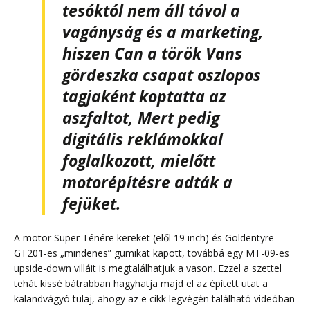
tesóktól
nem áll távol a
vagányság és a marketing,
hiszen
Can
a török Vans
gördeszka csapat oszlopos
tagjaként koptatta az
aszfaltot,
Mert
pedig
digitális reklámokkal
foglalkozott, mielőtt
motorépítésre adták a
fejüket.
A motor Super Ténére kereket (elől 19 inch) és Goldentyre
GT201-es „mindenes” gumikat kapott, továbbá egy MT-09-es
upside-down villáit is megtalálhatjuk a vason. Ezzel a szettel
tehát kissé bátrabban hagyhatja majd el az épített utat a
kalandvágyó tulaj, ahogy az e cikk legvégén található videóban