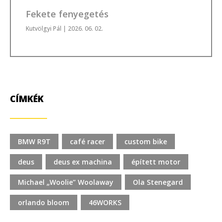
Fekete fenyegetés
Kutvölgyi Pál
| 2026. 06. 02.
CÍMKÉK
BMW R9T
café racer
custom bike
deus
deus ex machina
épített motor
Michael „Woolie” Woolaway
Ola Stenegard
orlando bloom
46WORKS