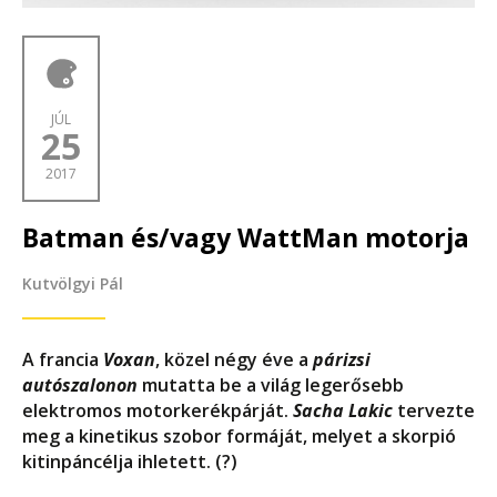
JÚL
25
2017
Batman és/vagy WattMan motorja
Kutvölgyi Pál
A francia
Voxan
, közel négy éve a
párizsi
autószalonon
mutatta be a világ legerősebb
elektromos motorkerékpárját.
Sacha Lakic
tervezte
meg a kinetikus szobor formáját, melyet a skorpió
kitinpáncélja ihletett. (?)