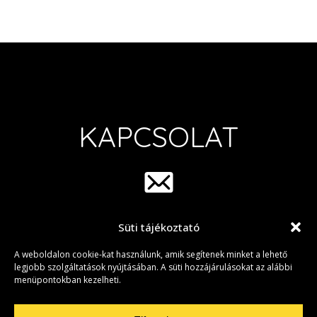
KAPCSOLAT
Süti tájékoztató
info@group42.hu
A weboldalon cookie-kat használunk, amik segítenek minket a lehető
legjobb szolgáltatások nyújtásában. A süti hozzájárulásokat az alábbi
menüpontokban kezelheti.