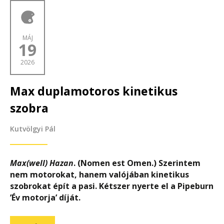
MÁJ
19
2026
Max duplamotoros kinetikus
szobra
Kutvölgyi Pál
Max(well) Hazan
. (Nomen est Omen.) Szerintem
nem motorokat, hanem valójában kinetikus
szobrokat épít a pasi. Kétszer nyerte el a Pipeburn
’Év motorja’ díját.