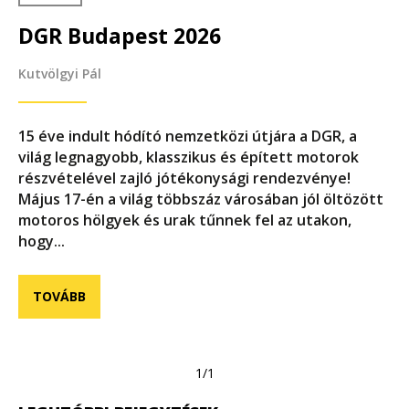
DGR Budapest 2026
Kutvölgyi Pál
15 éve indult hódító nemzetközi útjára a DGR, a
világ legnagyobb, klasszikus és épített motorok
részvételével zajló jótékonysági rendezvénye!
Május 17-én a világ többszáz városában jól öltözött
motoros hölgyek és urak tűnnek fel az utakon,
hogy...
TOVÁBB
1/1