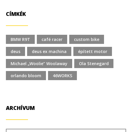
CÍMKÉK
BMW R9T
café racer
custom bike
deus
deus ex machina
épített motor
Michael „Woolie” Woolaway
Ola Stenegard
orlando bloom
46WORKS
ARCHÍVUM