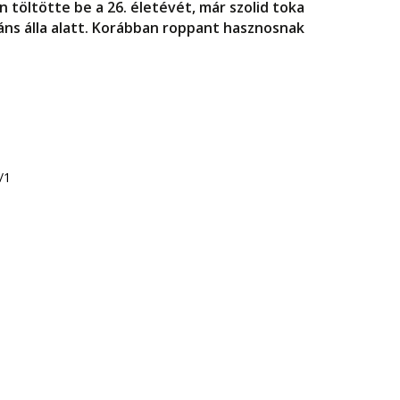
 töltötte be a 26. életévét, már szolid toka
áns álla alatt. Korábban roppant hasznosnak
/1