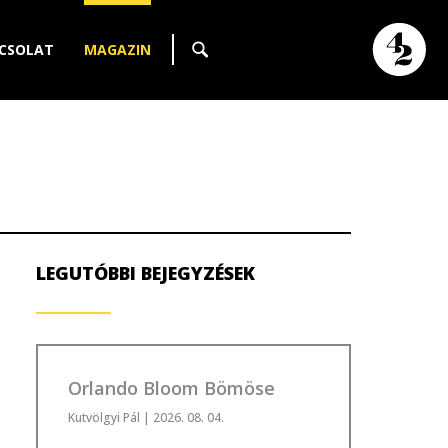
CSOLAT
MAGAZIN
LEGUTÓBBI BEJEGYZÉSEK
Orlando Bloom Bömöse
Kutvölgyi Pál
| 2026. 08. 04.