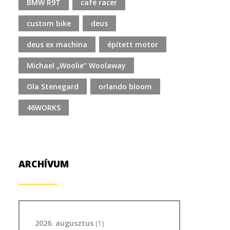
BMW R9T
café racer
custom bike
deus
deus ex machina
épített motor
Michael „Woolie” Woolaway
Ola Stenegard
orlando bloom
46WORKS
ARCHÍVUM
2026. augusztus
(1)