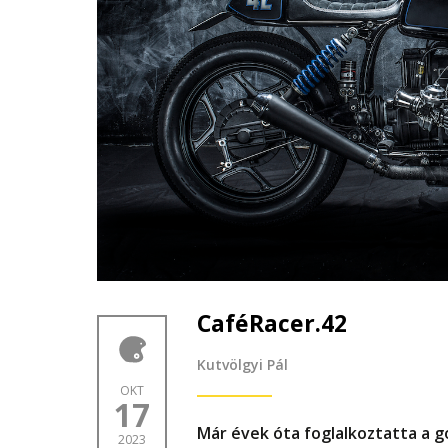
CaféRacer.42
Kutvölgyi Pál
OKT
17
Már évek óta foglalkoztatta a g
2023