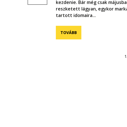
kezdenie. Bár még csak májusban
reszketett lágyan, egykor mark
tartott idomaira...
TOVÁBB
1