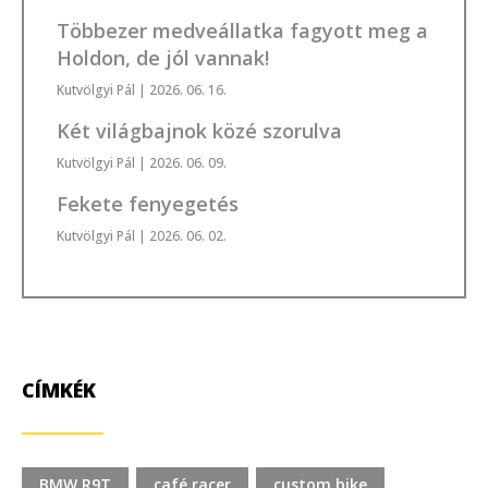
Többezer medveállatka fagyott meg a
Holdon, de jól vannak!
Kutvölgyi Pál
| 2026. 06. 16.
Két világbajnok közé szorulva
Kutvölgyi Pál
| 2026. 06. 09.
Fekete fenyegetés
Kutvölgyi Pál
| 2026. 06. 02.
CÍMKÉK
BMW R9T
café racer
custom bike