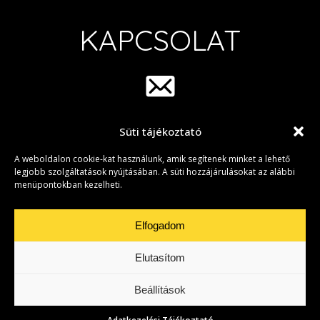
KAPCSOLAT
Süti tájékoztató
info@group42.hu
A weboldalon cookie-kat használunk, amik segítenek minket a lehető
legjobb szolgáltatások nyújtásában. A süti hozzájárulásokat az alábbi
menüpontokban kezelheti.
Elfogadom
Elutasítom
Adatkezelési Tájékoztató
|
Süti beállítások
• Copyright © 2026 Group
42
Beállítások
Created by