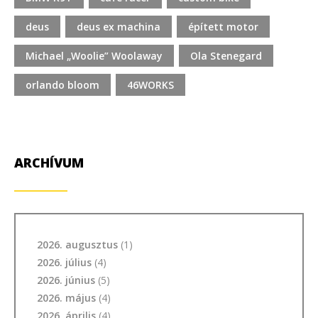
deus
deus ex machina
épített motor
Michael „Woolie” Woolaway
Ola Stenegard
orlando bloom
46WORKS
ARCHÍVUM
2026. augusztus
(1)
2026. július
(4)
2026. június
(5)
2026. május
(4)
2026. április
(4)