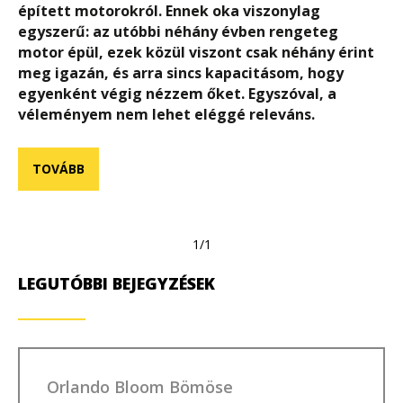
épített motorokról. Ennek oka viszonylag
egyszerű: az utóbbi néhány évben rengeteg
motor épül, ezek közül viszont csak néhány érint
meg igazán, és arra sincs kapacitásom, hogy
egyenként végig nézzem őket. Egyszóval, a
véleményem nem lehet eléggé releváns.
TOVÁBB
1/1
LEGUTÓBBI BEJEGYZÉSEK
Orlando Bloom Bömöse