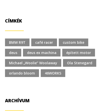
CÍMKÉK
BMW R9T
café racer
custom bike
deus
deus ex machina
épített motor
Michael „Woolie” Woolaway
Ola Stenegard
orlando bloom
46WORKS
ARCHÍVUM