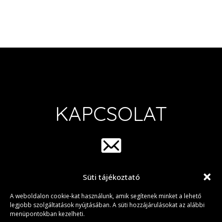
KAPCSOLAT
Süti tájékoztató
info@group42.hu
A weboldalon cookie-kat használunk, amik segítenek minket a lehető
legjobb szolgáltatások nyújtásában. A süti hozzájárulásokat az alábbi
menüpontokban kezelheti.