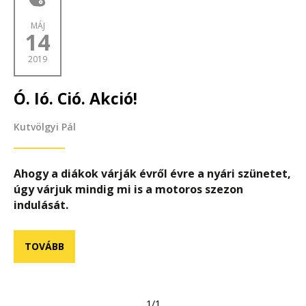
MÁJ
14
2019
Ó. Ió. Ció. Akció!
Kutvölgyi Pál
Ahogy a diákok várják évről évre a nyári szünetet,
úgy várjuk mindig mi is a motoros szezon
indulását.
TOVÁBB
1/1