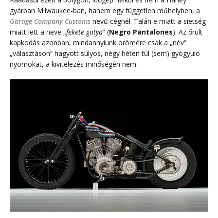
gyárban Milwaukee-ban, hanem egy független műhelyben, a
Garage Company Customs
nevű cégnél. Talán e miatt a sietség
miatt lett a neve „
fekete gatya
” (
Negro Pantalones
). Az őrült
kapkodás azonban, mindannyiunk örömére csak a „név”
„választáson” hagyott súlyos, négy héten túl (sem) gyógyuló
nyomokat, a kivitelezés minőségén nem.