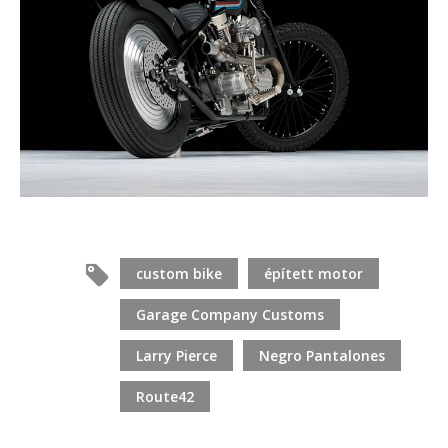
custom bike
épített motor
Garage Company Customs
Larry Pierce
Negro Pantalones
Route42