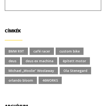
CÍMKÉK
BMW R9T
café racer
custom bike
deus
deus ex machina
épített motor
Michael „Woolie” Woolaway
Ola Stenegard
orlando bloom
46WORKS