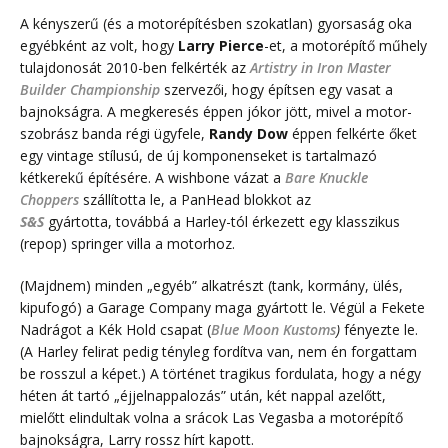
A kényszerű (és a motorépítésben szokatlan) gyorsaság oka
egyébként az volt, hogy
Larry Pierce
-et, a motorépítő műhely
tulajdonosát 2010-ben felkérték az
Artistry in Iron Master
Builder Championship
szervezői, hogy építsen egy vasat a
bajnokságra. A megkeresés éppen jókor jött, mivel a motor-
szobrász banda régi ügyfele,
Randy Dow
éppen felkérte őket
egy vintage stílusú, de új komponenseket is tartalmazó
kétkerekű építésére. A wishbone vázat a
Bare Knuckle
Choppers
szállította le, a PanHead blokkot az
S&S
gyártotta, továbbá a Harley-tól érkezett egy klasszikus
(repop) springer villa a motorhoz.
(Majdnem) minden „egyéb” alkatrészt (tank, kormány, ülés,
kipufogó) a Garage Company maga gyártott le. Végül a Fekete
Nadrágot a Kék Hold csapat (
Blue Moon Kustoms
)
fényezte le.
(A Harley felirat pedig tényleg fordítva van, nem én forgattam
be rosszul a képet.) A történet tragikus fordulata, hogy a négy
héten át tartó „éjjelnappalozás” után, két nappal azelőtt,
mielőtt elindultak volna a srácok Las Vegasba a motorépítő
bajnokságra, Larry rossz hírt kapott.