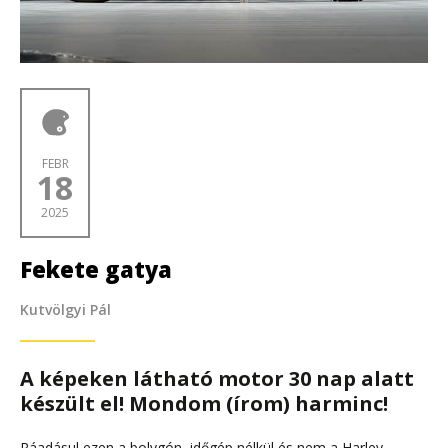
FEBR
18
2025
Fekete gatya
Kutvölgyi Pál
A képeken látható motor 30 nap alatt
készült el! Mondom (írom) harminc!
Ráadásul ezen a bolygón, időgép nélkül és nem a Harley