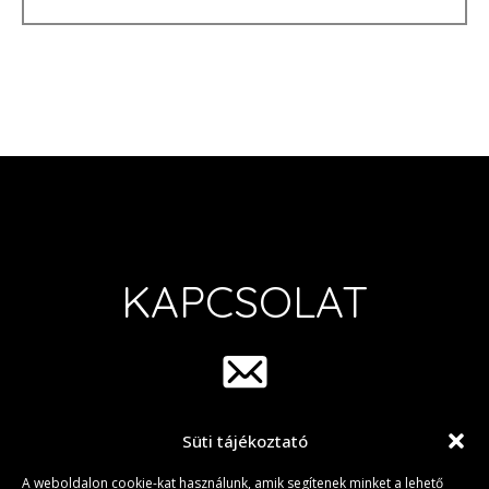
KAPCSOLAT
Süti tájékoztató
info@group42.hu
A weboldalon cookie-kat használunk, amik segítenek minket a lehető