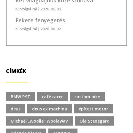
Két világbajnok közé szorulva
Kutvölgyi Pál
| 2026. 06. 09.
Fekete fenyegetés
Kutvölgyi Pál
| 2026. 06. 02.
CÍMKÉK
BMW R9T
café racer
custom bike
deus
deus ex machina
épített motor
Michael „Woolie” Woolaway
Ola Stenegard