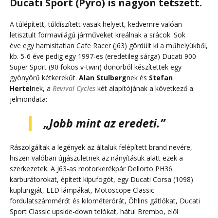
Ducati Sport (Pyro) is nagyon tetszett.
A túlépített, túldíszített vasak helyett, kedvemre valóan
letisztult formavilágú járműveket kreálnak a srácok. Sok
éve egy hamisítatlan Cafe Racer (J63) gördült ki a műhelyükből,
kb. 5-6 éve pedig egy 1997-es (eredetileg sárga) Ducati 900
Super Sport (90 fokos v-twin) donorból készítettek egy
gyönyörű kétkerekűt.
Alan Stulberg
nek és
Stefan
Hertel
nek, a
Revival Cycles
két alapítójának a következő a
jelmondata:
„Jobb mint az eredeti.”
Rászolgáltak a legények az általuk felépített brand nevére,
hiszen valóban újjászületnek az irányításuk alatt ezek a
szerkezetek. A J63-as motorkerékpár Dellorto PH36
karburátorokat, épített kipufogót, egy Ducati Corsa (1098)
kuplungját, LED lámpákat, Motoscope Classic
fordulatszámmérőt és kilométerórát, Öhlins gátlókat, Ducati
Sport Classic upside-down telókat, hátul Brembo, elől