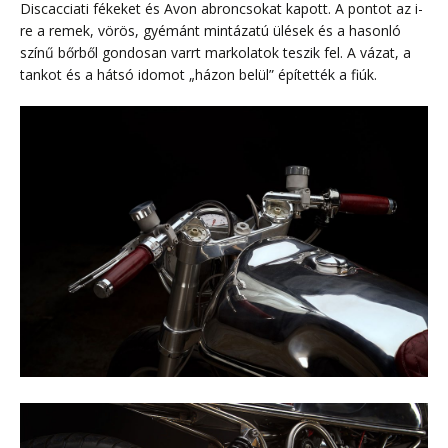
Discacciati fékeket és Avon abroncsokat kapott. A pontot az i-
re a remek, vörös, gyémánt mintázatú ülések és a hasonló
színű bőrből gondosan varrt markolatok teszik fel. A vázat, a
tankot és a hátsó idomot „házon belül” építették a fiúk.