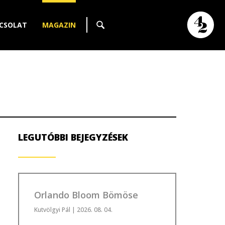
CSOLAT
MAGAZIN
LEGUTÓBBI BEJEGYZÉSEK
Orlando Bloom Bömöse
Kutvölgyi Pál
| 2026. 08. 04.