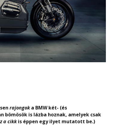
esen
rajongok
a BMW két- (és
an bömösök is lázba hoznak, amelyek csak
z a cikk
is éppen egy ilyet mutatott be.)