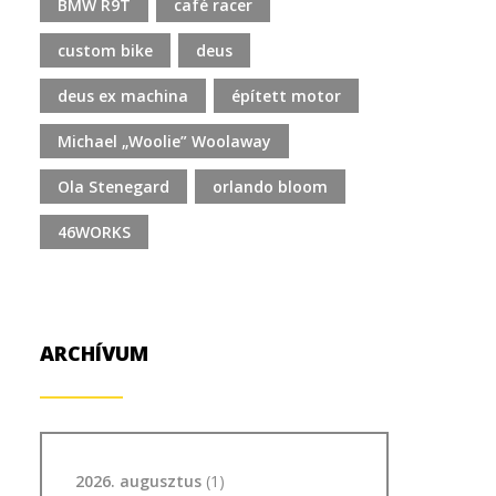
BMW R9T
café racer
custom bike
deus
deus ex machina
épített motor
Michael „Woolie” Woolaway
Ola Stenegard
orlando bloom
46WORKS
ARCHÍVUM
2026. augusztus
(1)