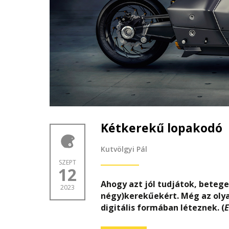
Kétkerekű lopakodó
Kutvölgyi Pál
SZEPT
12
Ahogy azt jól tudjátok, beteg
2023
négy)kerekűekért. Még az oly
digitális formában léteznek. (
E