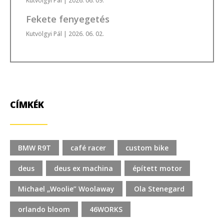
Kutvölgyi Pál
| 2026. 06. 09.
Fekete fenyegetés
Kutvölgyi Pál
| 2026. 06. 02.
CÍMKÉK
BMW R9T
café racer
custom bike
deus
deus ex machina
épített motor
Michael „Woolie” Woolaway
Ola Stenegard
orlando bloom
46WORKS