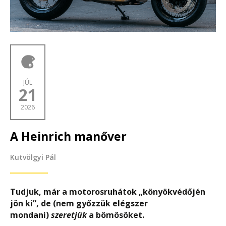
JÚL
21
2026
A Heinrich manőver
Kutvölgyi Pál
Tudjuk, már a motorosruhátok „könyökvédőjén
jön ki”, de (nem győzzük elégszer
mondani)
szeretjük
a bömösöket.