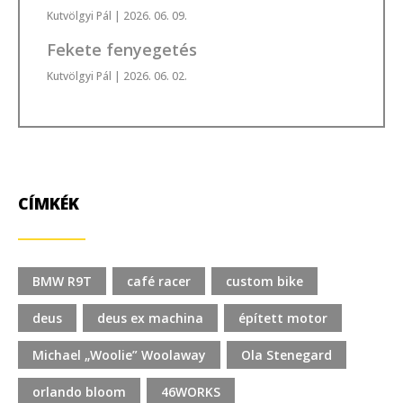
Kutvölgyi Pál
| 2026. 06. 09.
Fekete fenyegetés
Kutvölgyi Pál
| 2026. 06. 02.
CÍMKÉK
BMW R9T
café racer
custom bike
deus
deus ex machina
épített motor
Michael „Woolie” Woolaway
Ola Stenegard
orlando bloom
46WORKS