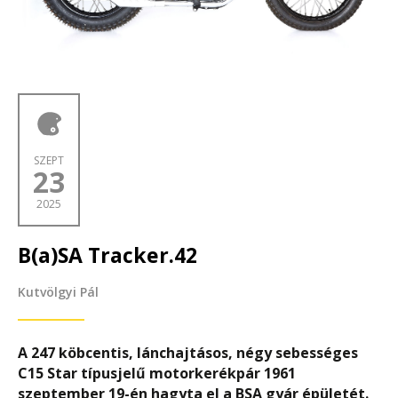
SZEPT
23
2025
B(a)SA Tracker.42
Kutvölgyi Pál
A 247 köbcentis, lánchajtásos, négy sebességes
C15 Star típusjelű motorkerékpár 1961
szeptember 19-én hagyta el a
BSA gyár épületét.