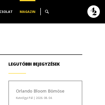
CSOLAT
MAGAZIN
LEGUTÓBBI BEJEGYZÉSEK
Orlando Bloom Bömöse
Kutvölgyi Pál
| 2026. 08. 04.