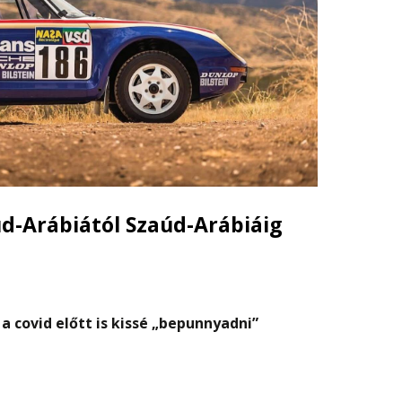
úd-Arábiától Szaúd-Arábiáig
 a covid előtt is kissé „bepunnyadni”