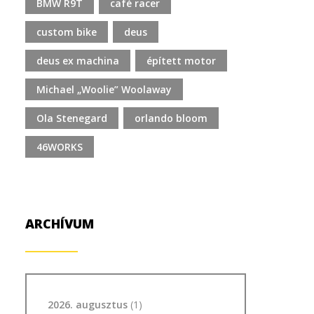
BMW R9T
café racer
custom bike
deus
deus ex machina
épített motor
Michael „Woolie” Woolaway
Ola Stenegard
orlando bloom
46WORKS
ARCHÍVUM
2026. augusztus
(1)