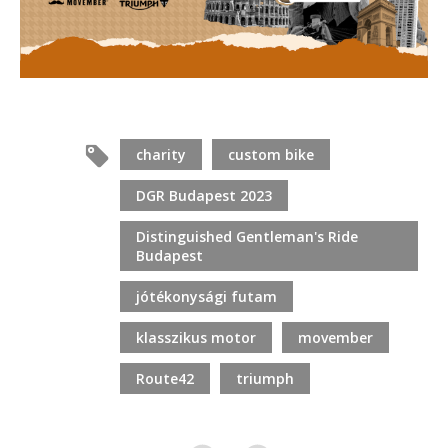
charity
custom bike
DGR Budapest 2023
Distinguished Gentleman's Ride
Budapest
jótékonysági futam
klasszikus motor
movember
Route42
triumph