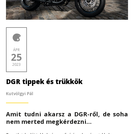
ÁPR
25
2023
DGR tippek és trükkök
Kutvölgyi Pál
Amit tudni akarsz a DGR-ről, de soha
nem merted megkérdezni…