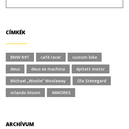
CÍMKÉK
BMW R9T
café racer
custom bike
deus
deus ex machina
épített motor
Michael „Woolie” Woolaway
Ola Stenegard
orlando bloom
46WORKS
ARCHÍVUM