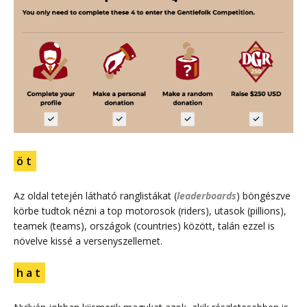
ö t
Az oldal tetején látható ranglistákat (
leaderboards
) böngészve
körbe tudtok nézni a top motorosok (riders), utasok (pillions),
teamek (teams), országok (countries) között, talán ezzel is
növelve kissé a versenyszellemet.
h a t