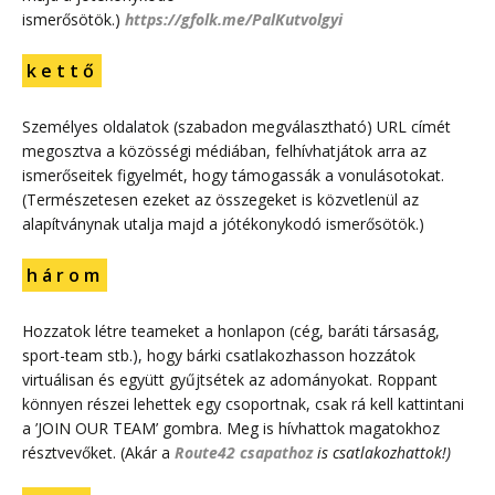
ismerősötök.)
https://gfolk.me/PalKutvolgyi
k e t t ő
Személyes oldalatok (szabadon megválasztható) URL címét
megosztva a közösségi médiában, felhívhatjátok arra az
ismerőseitek figyelmét, hogy támogassák a vonulásotokat.
(Természetesen ezeket az összegeket is közvetlenül az
alapítványnak utalja majd a jótékonykodó ismerősötök.)
h á r o m
Hozzatok létre teameket a honlapon (cég, baráti társaság,
sport-team stb.), hogy bárki csatlakozhasson hozzátok
virtuálisan és együtt gyűjtsétek az adományokat. Roppant
könnyen részei lehettek egy csoportnak, csak rá kell kattintani
a ’JOIN OUR TEAM’ gombra. Meg is hívhattok magatokhoz
résztvevőket. (Akár a
Route42 csapathoz
is csatlakozhattok!)