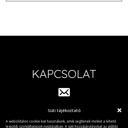
KAPCSOLAT
Süti tájékoztató
info@group42.hu
A weboldalon cookie-kat használunk, amik segítenek minket a lehető
legjobb szolgáltatások nyújtásában. A süti hozzájárulásokat az alábbi