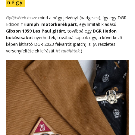
n é g y
Gyűjtsétek össze
mind a négy jelvényt (badge-ek), így egy DGR
Edition
Triumph motorkerékpárt
, egy limitált kiadású
Gibson 1959 Les Paul gitárt
, továbbá egy
DGR Hedon
bukósisakot
nyerhettek, továbbá kaptok egy, a következő
képen látható DGR 2023 felvarrót (patch) is. (A részletes
versenyfeltételek leírását
itt találjátok
.
)