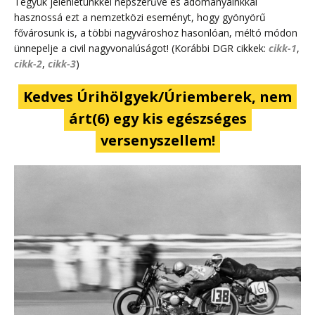
Tegyük jelenlétünkkel népszerűvé és adományainkkal
hasznossá ezt a nemzetközi eseményt, hogy gyönyörű
fővárosunk is, a többi nagyvároshoz hasonlóan, méltó módon
ünnepelje a civil nagyvonalúságot! (Korábbi DGR cikkek:
cikk-1
,
cikk-2
,
cikk-3
)
Kedves Úrihölgyek/Úriemberek, nem
árt(6) egy kis egészséges
versenyszellem!