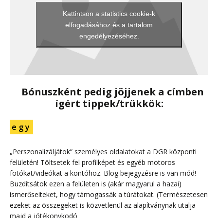
Kattintson a statistics cookie-k
elfogadásához és a tartalom
engedélyezéséhez.
Bónuszként pedig jöjjenek a címben
ígért tippek/trükkök:
e g y
„Perszonalizáljátok” személyes oldalatokat a DGR központi
felületén! Töltsetek fel profilképet és egyéb motoros
fotókat/videókat a kontóhoz. Blog bejegyzésre is van mód!
Buzdítsátok ezen a felületen is (akár magyarul a hazai)
ismerőseiteket, hogy támogassák a túrátokat. (Természetesen
ezeket az összegeket is közvetlenül az alapítványnak utalja
majd a jótékonykodó