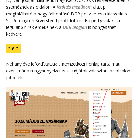
Nyilván jobban kiismerik magukat azok, akik részletesebben is
szétnéznek az oldalon. A
letöltés menüpont
alatt pl.
megtalálható a nagy felbontású DGR poszter és a klasszikus
Sir Remington Silversteed profil fotó is. Ha pedig valakit a
legújabb hírek érdekelnek, a
DGR blogján
is böngészhet
kedvére.
h é t
Néhány éve lefordíttattuk a nemzetközi honlap tartalmát,
ezért már a magyar nyelvet is ki tudjátok választani az oldalon
jobb felül.