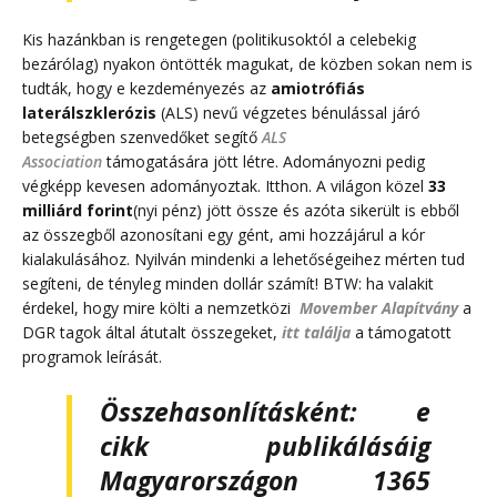
Kis hazánkban is rengetegen (politikusoktól a celebekig
bezárólag) nyakon öntötték magukat, de közben sokan nem is
tudták, hogy e kezdeményezés az
amiotrófiás
laterálszklerózis
(ALS) nevű végzetes bénulással járó
betegségben szenvedőket segítő
ALS
Association
támogatására jött létre. Adományozni pedig
végképp kevesen adományoztak. Itthon. A világon közel
33
milliárd forint
(nyi pénz) jött össze és azóta sikerült is ebből
az összegből azonosítani egy gént, ami hozzájárul a kór
kialakulásához. Nyilván mindenki a lehetőségeihez mérten tud
segíteni, de tényleg minden dollár számít! BTW: ha valakit
érdekel, hogy mire költi a nemzetközi
Movember Alapítvány
a
DGR tagok által átutalt összegeket,
itt találja
a támogatott
programok leírását.
Összehasonlításként: e
cikk publikálásáig
Magyarországon 1365