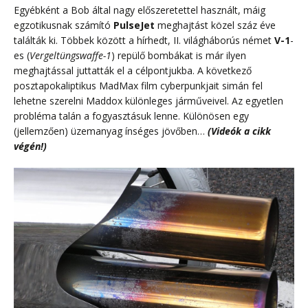
Egyébként a Bob által nagy előszeretettel használt, máig
egzotikusnak számító
PulseJet
meghajtást közel száz éve
találták ki. Többek között a hírhedt, II. világháborús német
V-1
-
es (
Vergeltüngswaffe-1
) repülő bombákat is már ilyen
meghajtással juttatták el a célpontjukba. A következő
posztapokaliptikus MadMax film cyberpunkjait simán fel
lehetne szerelni Maddox különleges járműveivel. Az egyetlen
probléma talán a fogyasztásuk lenne. Különösen egy
(jellemzően) üzemanyag ínséges jövőben…
(Videók a cikk
végén!)