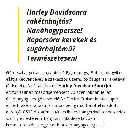
Harley Davidsonra
rakétahajtás?
Nanáhogypersze!
Koporsóra kerekek és
sugárhajtómű?
Természetesen!
Gördeszka, gokart vagy bicikli? Egyre megy, Bob mindegyiket
ellátja kedvencével, a szakaszos üzemű tolósugaras rakétával
(PulseJet). Az általa épített
Harley Davidson SportJet
erőforrásában másodpercenként 70-szer robban fel az
üzemanyag-levegő keverék! Az Electra Cruiser bicikli alapra
épített rakétahajtású járműből pedig már hatot el is adott,
darabját 8500 dollárért. 140 decibeles hangerővel rendelkezik a
szörny és éktelenül hangos működése közben
kilométerenként négy liter bioüzemanyagot éget el.