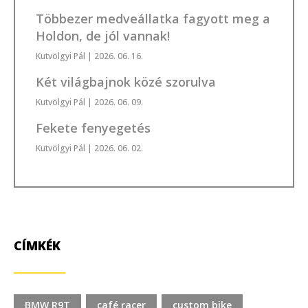
Többezer medveállatka fagyott meg a
Holdon, de jól vannak!
Kutvölgyi Pál
| 2026. 06. 16.
Két világbajnok közé szorulva
Kutvölgyi Pál
| 2026. 06. 09.
Fekete fenyegetés
Kutvölgyi Pál
| 2026. 06. 02.
CÍMKÉK
BMW R9T
café racer
custom bike