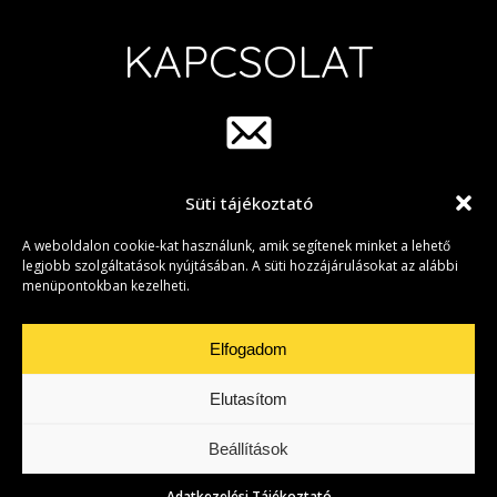
KAPCSOLAT
Süti tájékoztató
info@group42.hu
A weboldalon cookie-kat használunk, amik segítenek minket a lehető
legjobb szolgáltatások nyújtásában. A süti hozzájárulásokat az alábbi
menüpontokban kezelheti.
Elfogadom
Elutasítom
Adatkezelési Tájékoztató
|
Süti beállítások
• Copyright © 2026 Group
42
Beállítások
Created by
Adatkezelési Tájékoztató