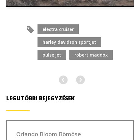
electra cruiser
harley davidson sportjet
pulse jet
robert maddox
LEGUTÓBBI BEJEGYZÉSEK
Orlando Bloom Bömöse