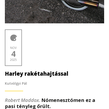
NOV
4
2025
Harley rakétahajtással
Kutvölgyi Pál
Robert Maddox.
Nómenesztómen ez a
pasi tényleg őrült.