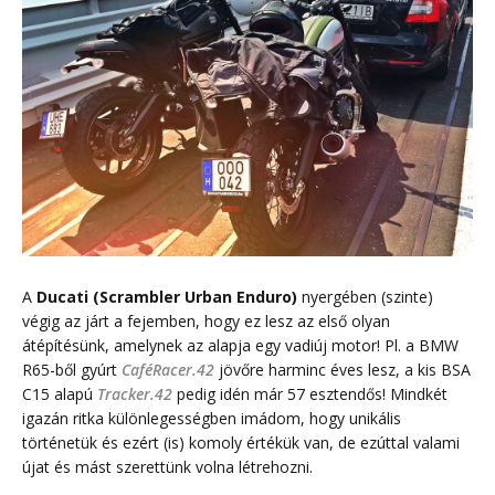
A
Ducati (Scrambler Urban Enduro)
nyergében (szinte)
végig az járt a fejemben, hogy ez lesz az első olyan
átépítésünk, amelynek az alapja egy vadiúj motor! Pl. a BMW
R65-ből gyúrt
CaféRacer.42
jövőre harminc éves lesz, a kis BSA
C15 alapú
Tracker.42
pedig idén már 57 esztendős! Mindkét
igazán ritka különlegességben imádom, hogy unikális
történetük és ezért (is) komoly értékük van, de ezúttal valami
újat és mást szerettünk volna létrehozni.