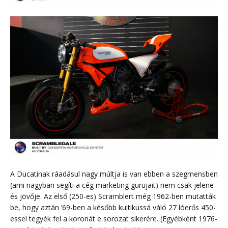
A Ducatinak ráadásul nagy múltja is van ebben a szegmensben
(ami nagyban segíti a cég marketing gurujait) nem csak jelene
és jövője. Az első (250-es) Scramblert még 1962-ben mutatták
be, hogy aztán ’69-ben a később kultikussá váló 27 lóerős 450-
essel tegyék fel a koronát e sorozat sikerére. (Egyébként 1976-