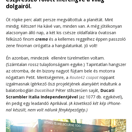
dolgairól.
Öt röpke perc alatt persze megváltottuk a planétát. Mint
mindig. Kétszer! Ha kávé van, minden van. A még jótékonyan
alacsonyan álló nap, a két kis csésze oldalfalára óvatosan
felkúszó finom
crema
és a kellemes reggelhez éppen passzoló
zene finoman cirógatta a hangulatunkat. Jó volt!
Én azonban, mindezek ellenére türelmetlen voltam.
(Számtalan rossz tulajdonságaim egyike.) Tapintatlan hangszer
az otromba, de én bizony nagyot fújtam bele és motorra
nógattam Petit. Mentségemre, a
Route42 csapat
roppant
izgalmasnak ígérkező őszi projektjének alanyáért indultunk a
balatonboglári
Ducatihoz
! Péter stílszerűen saját,
Ducati
Scrambler Italia Independentjével
(az 1077 db. egyikével),
én pedig egy leadandó Apriliával.
(A következő két kép iPhone-
nal készült, nem volt nálunk fényképezőgép.)