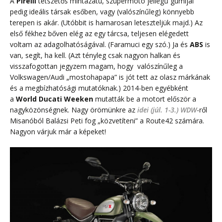
A
Pirelli
tetszetős mintázatú, szupermotó jellegű gumijai
pedig ideális társak esőben, vagy (valószínűleg) könnyebb
terepen is akár. (Utóbbit is hamarosan leteszteljük majd.) Az
első fékhez bőven elég az egy tárcsa, teljesen elégedett
voltam az adagolhatóságával. (Faramuci egy szó.) Ja és
ABS
is
van, segít, ha kell. (Azt tényleg csak nagyon halkan és
visszafogottan jegyzem magam, hogy valószínűleg a
Volkswagen/Audi „mostohapapa” is jót tett az olasz márkának
és a megbízhatósági mutatóknak.) 2014-ben egyébként
a
World Ducati Weeken
mutatták be a motort először a
nagyközönségnek. Nagy örömünkre az
idei (júl. 1-3.) WDW
-ről
Misanóból Balázsi Peti fog „közvetíteni” a Route42 számára.
Nagyon várjuk már a képeket!