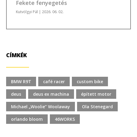
Fekete fenyegetés
Kutvölgyi Pál
| 2026. 06. 02.
CÍMKÉK
BMW R9T
café racer
custom bike
deus
deus ex machina
épített motor
Michael „Woolie” Woolaway
Ola Stenegard
orlando bloom
46WORKS