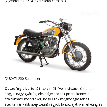
ig gyártottak ezt a legerősebb darabot.)
DUCATI 250 Scrambler
Összefoglalva tehát
, az elmúlt évek nyilvánvaló trendje,
hogy a nagy gyártók, eleve úgy dobnak piacra könnyen
átalakítható modelleket, hogy azok megmozgassák az
átépíteni (inkább átépíttetni) vágyók fantáziáját. A marketing és