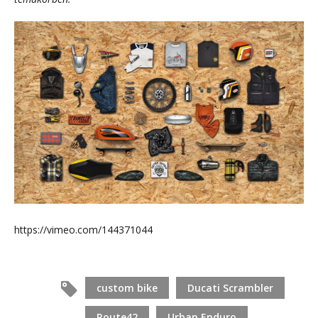
https://vimeo.com/144371044
custom bike
Ducati Scrambler
Route42
Urban Enduro