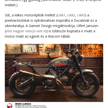
mellett.)
Sőt, a lelkes motorépítők mellett (
cikk1
,
cikk2
,
cikk3
) a
pixelvarázslókat is nyilvánvalóan inspirálta a Ducatinak ez a
sikerdarabja. A Gannet Design megálmodója, Ulfert Janssen
(
első magyar interjú vele itt
)
is többször koptatta e miatt a
motor miatt az egeret és a Wacom táblát.