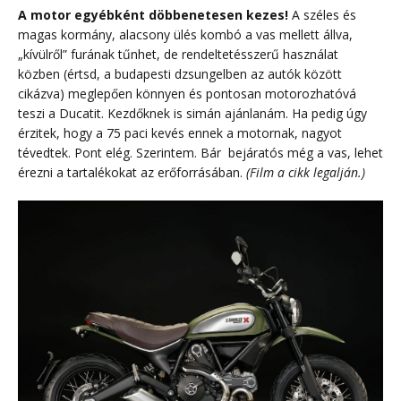
A motor egyébként döbbenetesen kezes!
A széles és
magas kormány, alacsony ülés kombó a vas mellett állva,
„kívülről” furának tűnhet, de rendeltetésszerű használat
közben (értsd, a budapesti dzsungelben az autók között
cikázva) meglepően könnyen és pontosan motorozhatóvá
teszi a Ducatit. Kezdőknek is simán ajánlanám. Ha pedig úgy
érzitek, hogy a 75 paci kevés ennek a motornak, nagyot
tévedtek. Pont elég. Szerintem. Bár bejáratós még a vas, lehet
érezni a tartalékokat az erőforrásában.
(Film a cikk legalján.)