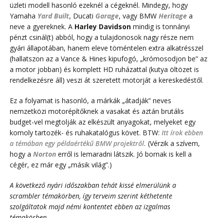
üzleti modell hasonló ezeknél a cégeknél. Mindegy, hogy
Yamaha
Yard Built
, Ducati
Garage
, vagy BMW
Heritage
a
neve a gyereknek. A
Harley
Davidson
mindig is tonnányi
pénzt csinál(t) abból, hogy a tulajdonosok nagy része nem
gyári állapotában, hanem eleve töméntelen extra alkatrésszel
(hallatszon az a Vance & Hines kipufogó, „krómosodjon be” az
a motor jobban) és komplett HD ruházattal (kutya öltözet is
rendelkezésre áll) veszi át szeretett motorját a kereskedéstől.
Ez a folyamat is hasonló, a márkák „átadják” neves
nemzetközi motorépítőknek a vasakat és aztán brutális
budget-vel megtolják az elkészült anyagokat, melyeket egy
komoly tartozék- és ruhakatalógus követ. BTW:
Itt írok ebben
a témában egy példaértékű BMW projektről.
(Vérzik a szívem,
hogy a
Norton
erről is lemaradni látszik. Jó bornak is kell a
cégér, ez már egy „másik világ”.)
A következő nyári időszakban tehát kissé elmerülünk a
scrambler témakörben, így terveim szerint kéthetente
szolgáltatok majd némi kontentet ebben az izgalmas
témakörben.