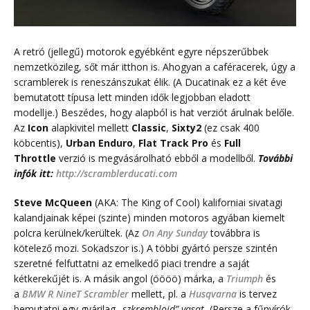
A retró (jellegű) motorok egyébként egyre népszerűbbek
nemzetközileg, sőt már itthon is. Ahogyan a caféracerek, úgy a
scramblerek is reneszánszukat élik. (A Ducatinak ez a két éve
bemutatott típusa lett minden idők legjobban eladott
modellje.) Beszédes, hogy alapból is hat verziót árulnak belőle.
Az
Icon
alapkivitel mellett
Classic
,
Sixty2
(ez csak 400
köbcentis),
Urban Enduro
,
Flat Track Pro
és
Full
Throttle
verzió is megvásárolható ebből a modellből.
További
infók itt:
http://scramblerducati.com
Steve McQueen
(AKA: The King of Cool) kaliforniai sivatagi
kalandjainak képei (szinte) minden motoros agyában kiemelt
polcra kerülnek/kerültek. (Az
On Any Sunday
továbbra is
kötelező mozi. Sokadszor is.) A többi gyártó persze szintén
szeretné felfuttatni az emelkedő piaci trendre a saját
kétkerekűjét is. A másik angol (öööö) márka, a
Triumph
és
a
BMW R NineT Scrambler
mellett, pl. a
Husqvarna
is tervez
bemutatni egy gyárilag
„szkrembloid” vasat.
(Persze a fűnyírók