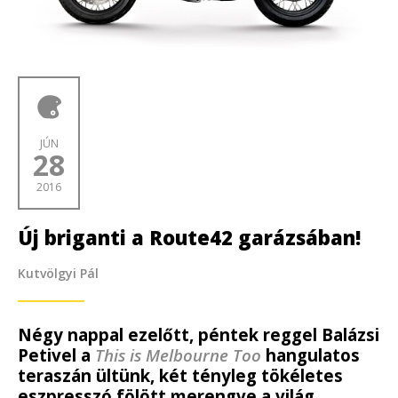
JÚN
28
2016
Új briganti a Route42 garázsában!
Kutvölgyi Pál
Négy nappal ezelőtt, péntek reggel Balázsi
Petivel a
This is Melbourne Too
hangulatos
teraszán ültünk, két tényleg tökéletes
eszpresszó fölött merengve a világ