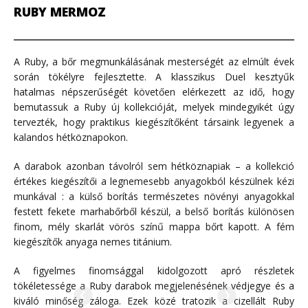
RUBY MERMOZ
A Ruby, a bőr megmunkálásának mesterségét az elmúlt évek
során tökélyre fejlesztette. A klasszikus Duel kesztyűk
hatalmas népszerűségét követően elérkezett az idő, hogy
bemutassuk a Ruby új kollekcióját, melyek mindegyikét úgy
tervezték, hogy praktikus kiegészítőként társaink legyenek a
kalandos hétköznapokon.
A darabok azonban távolról sem hétköznapiak – a kollekció
értékes kiegészítői a legnemesebb anyagokból készülnek kézi
munkával : a külső borítás természetes növényi anyagokkal
festett fekete marhabőrből készül, a belső borítás különösen
finom, mély skarlát vörös színű mappa bőrt kapott. A fém
kiegészítők anyaga nemes titánium.
A figyelmes finomsággal kidolgozott apró részletek
tökéletessége a Ruby darabok megjelenésének védjegye és a
kiváló minőség záloga. Ezek közé tratozik a cizellált Ruby