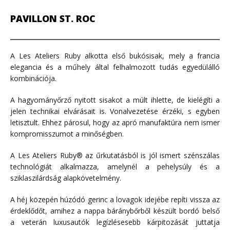
PAVILLON ST. ROC
A Les Ateliers Ruby alkotta első bukósisak, mely a francia
elegancia és a műhely által felhalmozott tudás egyedülálló
kombinációja.
A hagyományőrző nyitott sisakot a múlt ihlette, de kielégíti a
jelen technikai elvárásait is. Vonalvezetése érzéki, s egyben
letisztult. Ehhez párosul, hogy az apró manufaktúra nem ismer
kompromisszumot a minőségben.
A Les Ateliers Ruby® az űrkutatásból is jól ismert szénszálas
technológiát alkalmazza, amelynél a pehelysúly és a
sziklaszilárdság alapkövetelmény.
A héj közepén húzódó gerinc a lovagok idejébe repíti vissza az
érdeklődőt, amihez a nappa báránybőrből készült bordó belső
a veterán luxusautók legízlésesebb kárpitozását juttatja