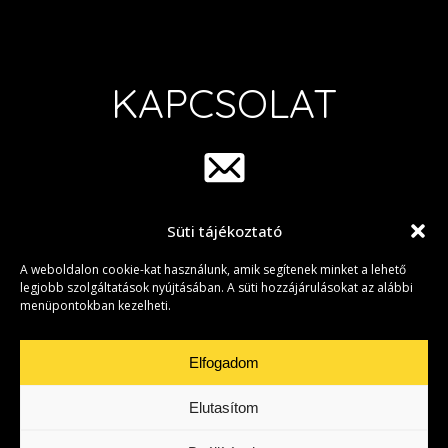
KAPCSOLAT
Süti tájékoztató
info@group42.hu
A weboldalon cookie-kat használunk, amik segítenek minket a lehető
legjobb szolgáltatások nyújtásában. A süti hozzájárulásokat az alábbi
menüpontokban kezelheti.
Elfogadom
Elutasítom
Adatkezelési Tájékoztató
|
Süti beállítások
• Copyright © 2026 Group
42