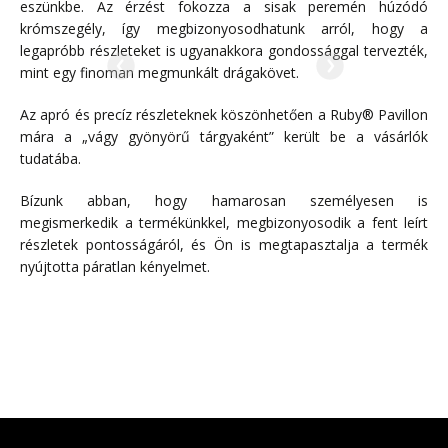
eszünkbe. Az érzést fokozza a sisak peremén húzódó
krómszegély, így megbizonyosodhatunk arról, hogy a
legapróbb részleteket is ugyanakkora gondossággal tervezték,
mint egy finoman megmunkált drágakövet.
Az apró és precíz részleteknek köszönhetően a Ruby® Pavillon
mára a „vágy gyönyörű tárgyaként” került be a vásárlók
tudatába.
Bízunk abban, hogy hamarosan személyesen is
megismerkedik a termékünkkel, megbizonyosodik a fent leírt
részletek pontosságáról, és Ön is megtapasztalja a termék
nyújtotta páratlan kényelmet.