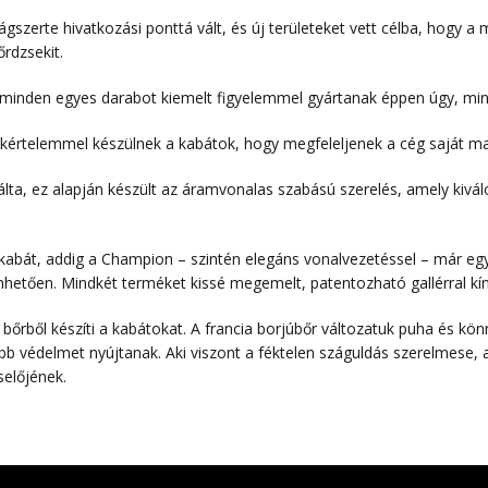
szerte hivatkozási ponttá vált, és új területeket vett célba, hogy a 
rdzsekit.
n minden egyes darabot kiemelt figyelemmel gyártanak éppen úgy, mi
akértelemmel készülnek a kabátok, hogy megfeleljenek a cég saját 
lta, ez alapján készült az áramvonalas szabású szerelés, amely kiváló 
t kabát, addig a Champion – szintén elegáns vonalvezetéssel – már egy
hetően. Mindkét terméket kissé megemelt, patentozható gallérral kín
rből készíti a kabátokat. A francia borjúbőr változatuk puha és könn
b védelmet nyújtanak. Aki viszont a féktelen száguldás szerelmese, an
selőjének.