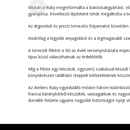
Miután a Ruby megreformálta a bukósisakgyártást, világ
gyarapítsa. Következő lépésként tehát megalkotta a bő
Az átgondolt és precíz tervezési folyamatot követőe
Kizárólag a legjobb anyagokból és a legmagasabb sz
A tervezőt főként a ’60-as évek versenyruházata inspirá
típus közül választhatnak az érdeklődők.
Míg a Pilote egy letisztult, egyszerű szabással készül
könyökrészen található steppelt bőrbetéteknek köszön
Az Ateliers Ruby egyedülálló módon három különböző bő
francia báránybőrből készültek, vastagabbak és nagyob
durvább felülete ugyanis nagyobb biztonságot nyújt vi