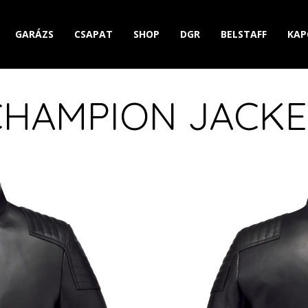
GARÁZS
CSAPAT
SHOP
DGR
BELSTAFF
KAP
CHAMPION JACKE