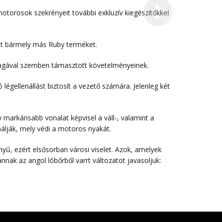
motorosok szekrényeit további exkluzív kiegészítőkkel
nt bármely más Ruby terméket.
magával szemben támasztott követelményeinek.
légellenállást biztosít a vezető számára. Jelenleg két
 markánsabb vonalat képvisel a váll-, valamint a
álják, mely védi a motoros nyakát.
yű, ezért elsősorban városi viselet. Azok, amelyek
nak az angol lóbőrből varrt változatot javasoljuk: