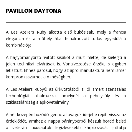
PAVILLON DAYTONA
A Les Ateliers Ruby alkotta első bukósisak, mely a francia
elegancia és a műhely által felhalmozott tudás egyedülálló
kombinációja.
A hagyományőrző nyitott sisakot a múlt ihlette, de kielégíti a
jelen technikai elvárásait is. Vonalvezetése érzéki, s egyben
letisztult. Ehhez párosul, hogy az apró manufaktúra nem ismer
kompromisszumot a minőségben.
A Les Ateliers Ruby® az űrkutatásból is jól ismert szénszálas
technológiát alkalmazza, amelynél a pehelysúly és a
sziklaszilárdság alapkövetelmény.
A héj közepén húzódó gerinc a lovagok idejébe repíti vissza az
érdeklődőt, amihez a nappa báránybőrből készült bordó belső
a veterán luxusautók legízlésesebb kárpitozását juttatja