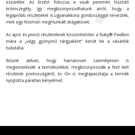
eszünkbe. Az érzést fokozza a sisak peremén húzódó
krómszegély, így megbizonyosodhatunk arról, hogy a
legapróbb részleteket is ugyanakkora gondossággal tervezték,
mint egy finoman megmunkált drágakövet.
Az apró és precíz részleteknek köszönhetően a Ruby® Pavillon
mára a „vágy gyönyörű tárgyaként” került be a vásárlók
tudatába.
Bízunk abban, hogy hamarosan személyesen is
megismerkedik a termékünkkel, megbizonyosodik a fent leírt
részletek pontosságáról, és Ön is megtapasztalja a termék
nyújtotta páratlan kényelmet.