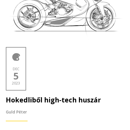
DEC
5
2023
Hokedliből high-tech huszár
Guld Péter