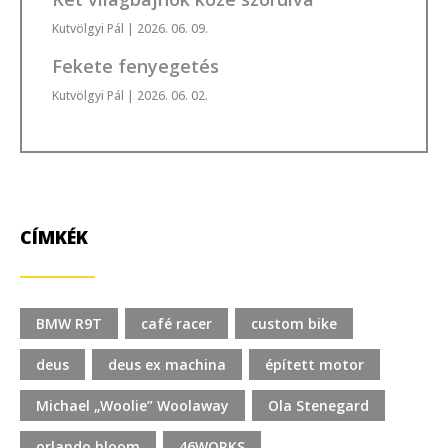
Kutvölgyi Pál
| 2026. 06. 09.
Fekete fenyegetés
Kutvölgyi Pál
| 2026. 06. 02.
CÍMKÉK
BMW R9T
café racer
custom bike
deus
deus ex machina
épített motor
Michael „Woolie” Woolaway
Ola Stenegard
orlando bloom
46WORKS